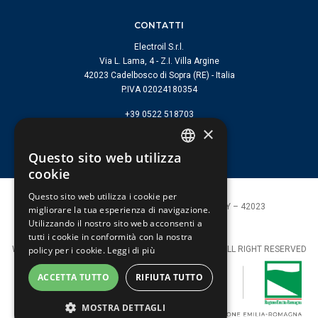
CONTATTI
Electroil S.r.l.
Via L. Lama, 4 - Z.I. Villa Argine
42023 Cadelbosco di Sopra (RE) - Italia
P.IVA 02024180354
+39 0522 518703
×
info@electroil.it
Questo sito web utilizza
ITALIAN
cookie
ENGLISH
Questo sito web utilizza i cookie per
Electroil s.r.l. | Cadelbosco di Sopra (RE) ITALY – 42023
migliorare la tua esperienza di navigazione.
P.I. 02024180354 |
info@electroil.it
Utilizzando il nostro sito web acconsenti a
Cookie Policy
|
Privacy Policy
tutti i cookie in conformità con la nostra
WebDesign & Photo
STUDIO Catuogno Rimini
2026 © ALL RIGHT RESERVED
policy per i cookie.
Leggi di più
ACCETTA TUTTO
RIFIUTA TUTTO
MOSTRA DETTAGLI