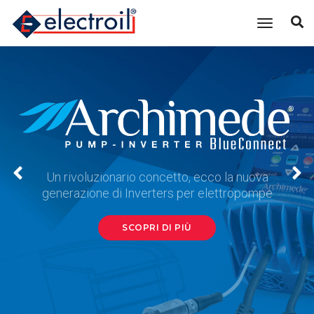
Cambia n
Un rivoluzionario concetto, ecco la nuova
generazione di Inverters per elettropompe
SCOPRI DI PIÙ