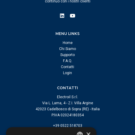
continuo con i nostri clienti
MENU LINKS
Home
Chi Siamo
Supporto
F.A.Q.
Contatti
Login
CONTATTI
Electroil S.r.l.
Via L. Lama, 4 - Z.I. Villa Argine
42023 Cadelbosco di Sopra (RE) - Italia
P.IVA 02024180354
+39 0522 518703
×
info@electroil.it